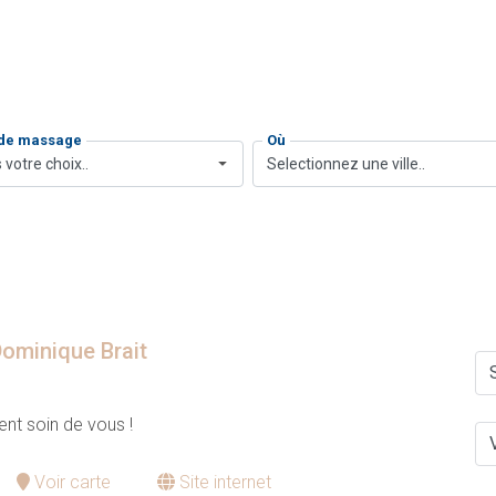
 de massage
Où
 votre choix..
Selectionnez une ville..
 Dominique Brait
ment soin de vous !
Voir carte
Site internet