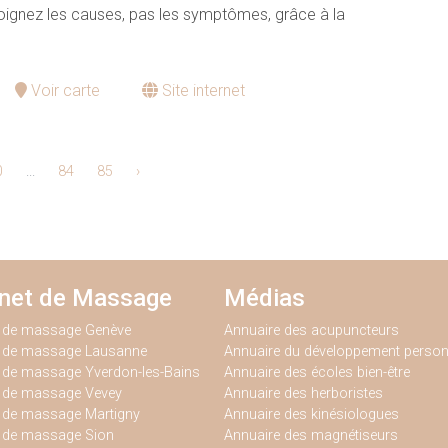
oignez les causes, pas les symptômes, grâce à la
Voir carte
Site internet
0
...
84
85
›
inet de Massage
Médias
t de massage Genève
Annuaire des acupuncteurs
t de massage Lausanne
Annuaire du développement person
 de massage Yverdon-les-Bains
Annuaire des écoles bien-être
t de massage Vevey
Annuaire des herboristes
 de massage Martigny
Annuaire des kinésiologues
t de massage Sion
Annuaire des magnétiseurs