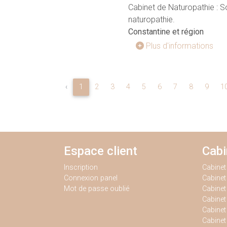
Cabinet de Naturopathie : S
naturopathie.
Constantine et région
Plus d'informations
‹
1
2
3
4
5
6
7
8
9
1
Espace client
Cab
Inscription
Cabine
Connexion panel
Cabine
Mot de passe oublié
Cabinet
Cabine
Cabinet
Cabine