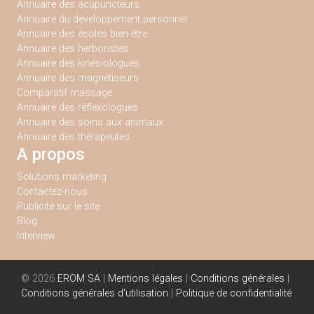
Annuaire des acupuncteurs
Annuaire du développement personnel
Annuaire des écoles bien-être
Annuaire des herboristes
Annuaire des kinésiologues
Annuaire des magnétiseurs
Comparatif massage
Annuaire des réflexologues
Annuaire des soins aux animaux
Annuaire des thérapeutes
A propos
Solutions marketing
Contactez-nous
Publicité sur le site
Blog
Interview
© 2026
EROM SA
|
Mentions légales
|
Conditions générales
|
Conditions générales d'utilisation
|
Politique de confidentialité