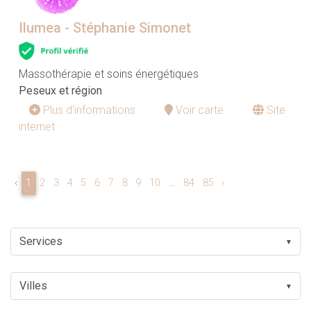
Ilumea - Stéphanie Simonet
Massothérapie et soins énergétiques
Peseux et région
Plus d'informations
Voir carte
Site
internet
‹
1
2
3
4
5
6
7
8
9
10
...
84
85
›
▼
▼