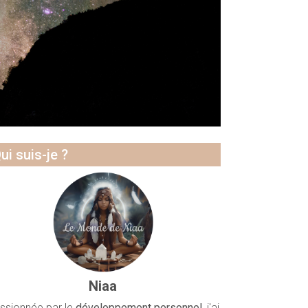
ui suis-je ?
Niaa
ssionnée par le
développement personnel
, j'ai