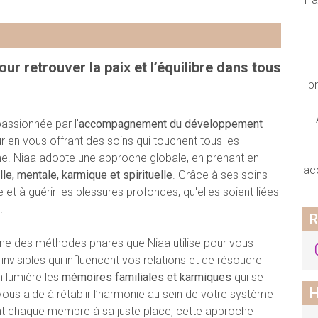
ur retrouver la paix et l’équilibre dans tous
p
assionnée par l'
accompagnement du développement
ur en vous offrant des soins qui touchent tous les
l’âme. Niaa adopte une approche globale, en prenant en
ac
e, mentale, karmique et spirituelle
. Grâce à ses soins
re et à guérir les blessures profondes, qu'elles soient liées
.
R
une des méthodes phares que Niaa utilise pour vous
nvisibles qui influencent vos relations et de résoudre
n lumière les
mémoires familiales et karmiques
qui se
H
vous aide à rétablir l’harmonie au sein de votre système
rant chaque membre à sa juste place, cette approche