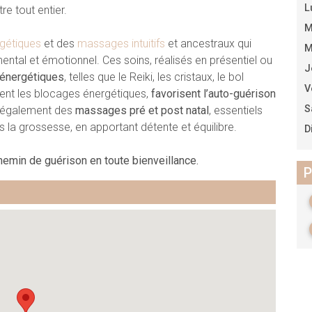
L
re tout entier.
M
gétiques
et des
massages intuitifs
et ancestraux qui
M
ntal et émotionnel. Ces soins, réalisés en présentiel ou
J
énergétiques
, telles que le Reiki, les cristaux, le bol
V
rent les blocages énergétiques,
favorisent l’auto-guérison
S
re également des
massages pré et post natal
, essentiels
a grossesse, en apportant détente et équilibre.
D
hemin de guérison en toute bienveillance.
P