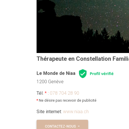
Thérapeute en Constellation Famili
Le Monde de Niaa
1200 Genève
Tél.
*
:
078 704 28 90
*
Ne désire pas recevoir de publicité
Site internet
:
www.niaa.ch
CONTACTEZ-NOUS