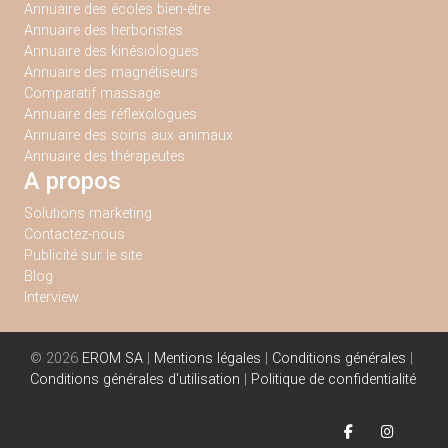
Annuaire des écoles bien-être
Annuaire des herboristes
Annuaire des kinésiologues
Annuaire des magnétiseurs
Comparatif massage
Annuaire des réflexologues
Annuaire des soins aux animaux
Annuaire des thérapeutes
A propos
Solutions marketing
Contactez-nous
Publicité sur le site
Blog
Interview
© 2026
EROM SA
|
Mentions légales
|
Conditions générales
|
Conditions générales d'utilisation
|
Politique de confidentialité