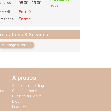
Sur rendez-
08:00 - 19:00
endredi
vous
Fermé
amedi
Fermé
imanche
restations & Services
Massage classique
A propos
Solutions marketing
nel
Contactez-nous
Publicité sur le site
Blog
Interview