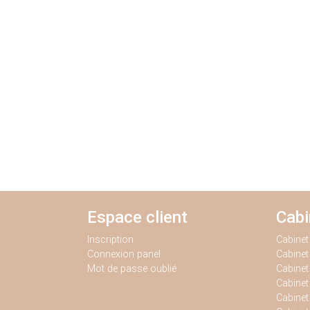
Espace client
Cab
Inscription
Cabine
Connexion panel
Cabine
Mot de passe oublié
Cabinet
Cabine
Cabinet