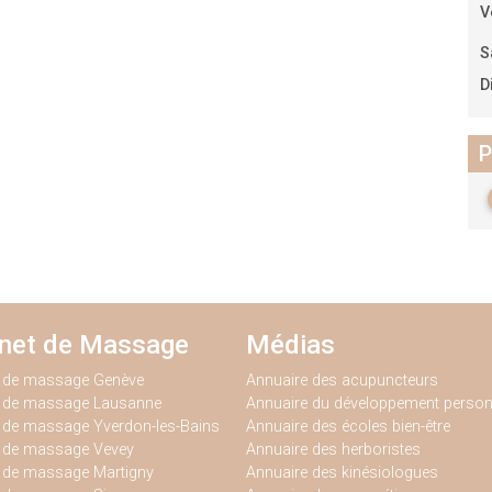
V
S
D
P
inet de Massage
Médias
t de massage Genève
Annuaire des acupuncteurs
t de massage Lausanne
Annuaire du développement person
 de massage Yverdon-les-Bains
Annuaire des écoles bien-être
t de massage Vevey
Annuaire des herboristes
 de massage Martigny
Annuaire des kinésiologues