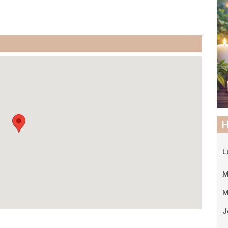
H
L
M
M
J